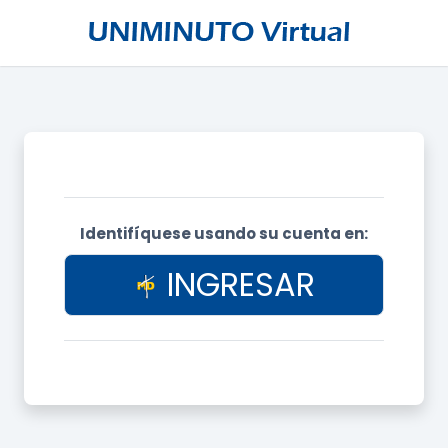
Salta al contenido principal
Identifíquese usando su cuenta en:
INGRESAR